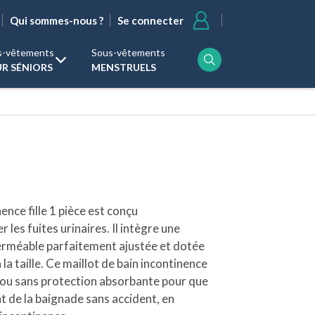
User
Se connecter
Qui sommes-nous ?
account
menu
s-vêtements
Sous-vêtements
R SÉNIORS
MENSTRUELS
ence fille 1 pièce est conçu
 les fuites urinaires. Il intègre une
erméable parfaitement ajustée et dotée
 la taille. Ce maillot de bain incontinence
ec ou sans protection absorbante pour que
nt de la baignade sans accident, en