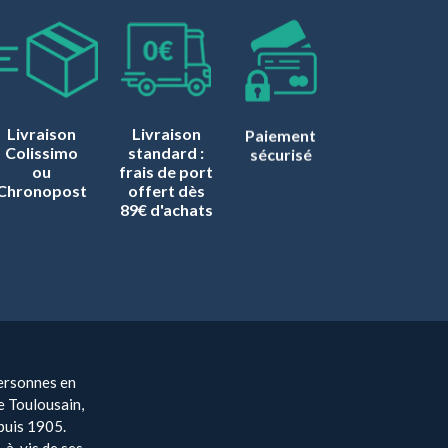
Livraison
Livraison
Paiement
Colissimo
standard :
sécurisé
ou
frais de port
Chronopost
offert dès
89€ d'achats
ersonnes en
e Toulousain,
puis 1905.
-à-vis de ses