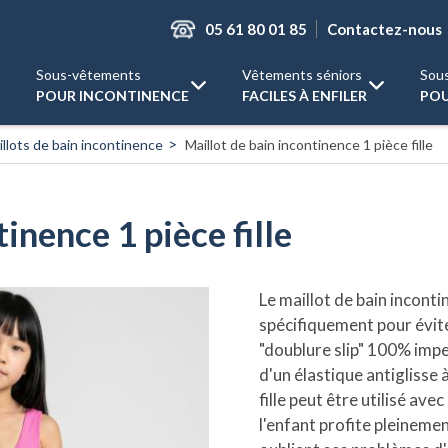
05 61 80 01 85
Contactez-nous
Sous-vêtements
Vêtements séniors
Sou
POUR INCONTINENCE
FACILES À ENFILER
POU
llots de bain incontinence
Maillot de bain incontinence 1 pièce fille
inence 1 pièce fille
Le maillot de bain incontin
spécifiquement pour éviter
"doublure slip" 100% imp
d'un élastique antiglisse à
fille peut être utilisé av
l'enfant profite pleineme