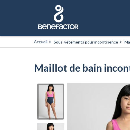
Aller
au
contenu
principal
Accueil
Sous-vêtements pour incontinence
Mai
Maillot de bain incont