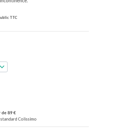
incontinence.
public TTC
r de 89 €
n standard Colissimo