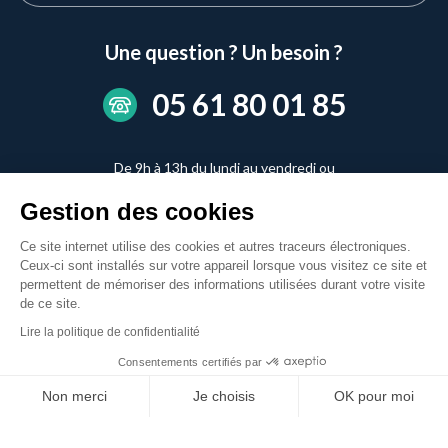
Une question ? Un besoin ?
05 61 80 01 85
De 9h à 13h du lundi au vendredi ou
de 14h à 17h du lundi au jeudi
Gestion des cookies
CONTACTEZ-NOUS
Ce site internet utilise des cookies et autres traceurs électroniques.
Ceux-ci sont installés sur votre appareil lorsque vous visitez ce site et
permettent de mémoriser des informations utilisées durant votre visite
de ce site.
Lire la politique de confidentialité
Menu
Consentements certifiés par
footer
Mentions
Données
Conditions
Gestion des
légales
personnelles
générales de vente
cookies
Non merci
Je choisis
OK pour moi
Axeptio consent
Plateforme de Gestion du Consentement : Personnalisez vos Option