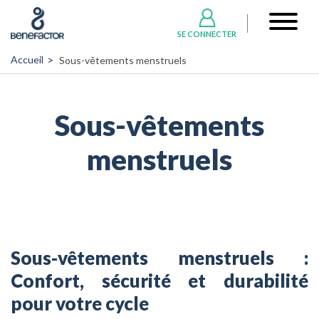
Aller
User
au
account
SE CONNECTER
contenu
menu
principal
Accueil
Sous-vêtements menstruels
Sous-vêtements
menstruels
Sous-vêtements menstruels :
Confort, sécurité et durabilité
pour votre cycle