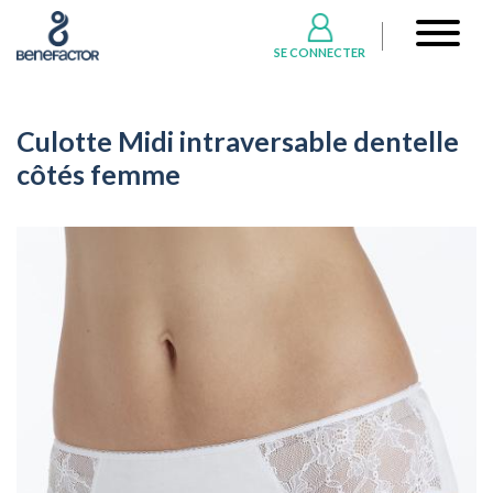
Aller
User
au
account
SE CONNECTER
contenu
menu
principal
Culotte Midi intraversable dentelle
côtés femme